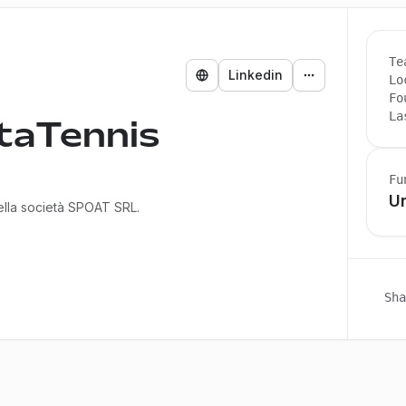
Te
Linkedin
Lo
Fo
La
taTennis
Fu
U
ella società SPOAT SRL.
Sha