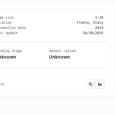
am size
1-10
cation
Trento, Italy
undation date
2024
st update
10/30/2025
nding stage
Amount raised
nknown
Unknown
re